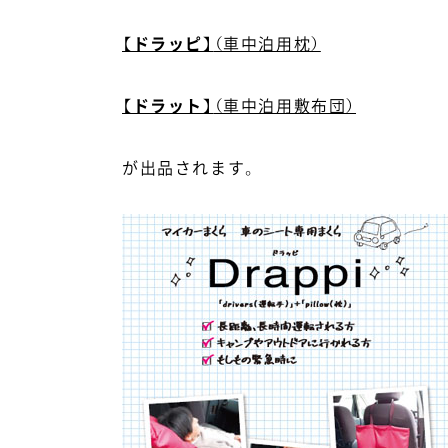
【ドラッピ】
（車中泊用枕）
【ドラット】
（車中泊用敷布団）
が出品されます。