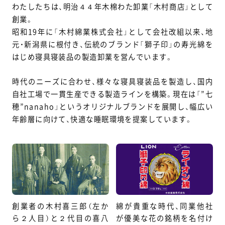
わたしたちは、明治４４年木棉わた卸業「木村商店」として
創業。
昭和19年に「木村綿業株式会社」として会社改組以来、地
元・新潟県に根付き、伝統のブランド「獅子印」の寿光綿を
はじめ寝具寝装品の製造卸業を営んでいます。
時代のニーズに合わせ、様々な寝具寝装品を製造し、国内
自社工場で一貫生産できる製造ラインを構築。現在は「”七
穂”nanaho」というオリジナルブランドを展開し、幅広い
年齢層に向けて、快適な睡眠環境を提案しています。
創業者の木村喜三郎（左か
綿が貴重な時代、同業他社
ら２人目）と２代目の喜八
が優美な花の銘柄を名付け