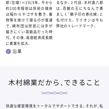
郎（左端）＝1919年。今から
るなか、２代目：木村喜八郎
約100年程前は庶民の寝床
は、百獣の王にちなんで勇
は稲わらやゴザを敷き、着
ましく「獅子印の寿光綿」と
物等を掛けて寝るのが普通
名付けた。ライオンは今も
で、綿布団は庶民には手が
弊社のトレードマーク。
届きにくい高級品だった時
代。その後、高度経済成長期
に事業を拡大。
沿革
木村綿業だから、できること
快適な寝室環境をトータルでサポートできる。それが、私