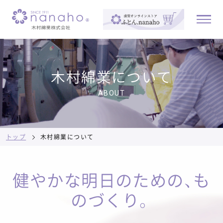
木村綿業について
ABOUT
トップ
木村綿業について
健やかな明日のための、も
のづくり。